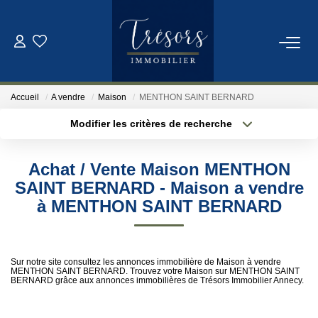
ACHETER
Accueil
A vendre
Maison
MENTHON SAINT BERNARD
VENDRE
Modifier les critères de recherche
Localisation
Type de bien
Localisation
Sélectionnez...
NOTRE AGENCE
Achat / Vente Maison MENTHON
Surface min
Budget max
SAINT BERNARD - Maison a vendre
Qui Sommes-Nous
à MENTHON SAINT BERNARD
Notre Équipe
Plus de critères
Créer une alerte
Sur notre site consultez les annonces immobilière de Maison à vendre
ESTIMATION
MENTHON SAINT BERNARD. Trouvez votre Maison sur MENTHON SAINT
BERNARD grâce aux annonces immobilières de Trésors Immobilier Annecy.
CONTACT