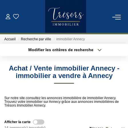
ACHETER
Accueil
Recherche par ville
immobilier Annecy
VENDRE
Modifier les critères de recherche
Localisation
Type de bien
Localisation
Sélectionnez...
NOTRE AGENCE
Achat / Vente immobilier Annecy -
Surface min
Budget max
immobilier a vendre à Annecy
Qui Sommes-Nous
Notre Équipe
Plus de critères
Créer une alerte
Sur notre site consultez les annonces immobilière de immobilier Annecy.
Trouvez votre immobilier sur Annecy grâce aux annonces immobilières de
Trésors Immobilier Annecy.
ESTIMATION
Afficher la carte
CONTACT
14 annonce(s) trouvée(s)