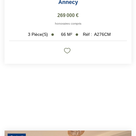
Annecy
269 000 €
honoraires compris
66
M²
Réf :
A276CM
3
Pièce(s)