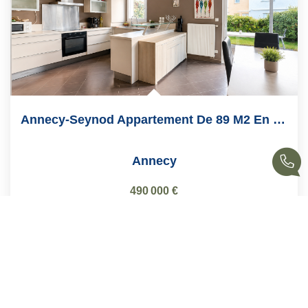
Annecy-Seynod Appartement De 89 M2 En Rez-De-Jardin
Annecy
490 000 €
honoraires compris
89
M²
Réf :
A317CM
4
Pièce(s)