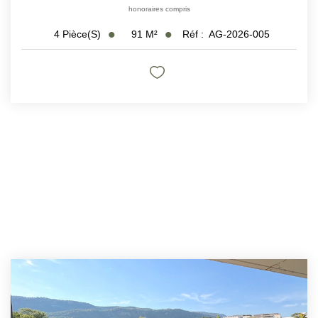
honoraires compris
91
M²
Réf :
AG-2026-005
4
Pièce(s)