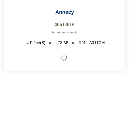
Annecy
465 000 €
honoraires compris
78
M²
Réf :
A311CM
4
Pièce(s)