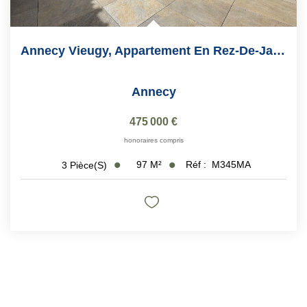
Annecy Vieugy, Appartement En Rez-De-Jardin De 97 M2
Annecy
475 000 €
honoraires compris
97
M²
Réf :
M345MA
3
Pièce(s)