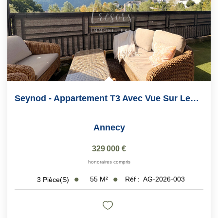
Seynod - Appartement T3 Avec Vue Sur Les Montagnes
Annecy
329 000 €
honoraires compris
55
M²
Réf :
AG-2026-003
3
Pièce(s)