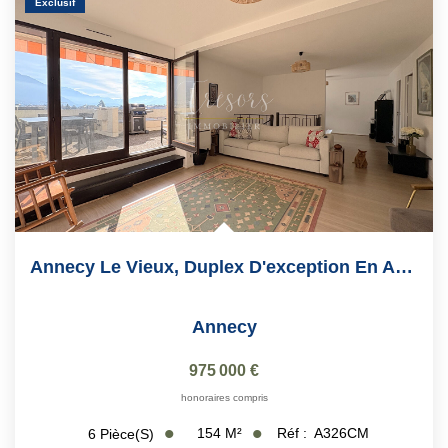
Exclusif
Annecy Le Vieux, Duplex D'exception En Attique De 154 M2
Annecy
975 000 €
honoraires compris
154
M²
Réf :
A326CM
6
Pièce(s)