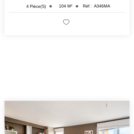
104
M²
Réf :
A346MA
4
Pièce(s)