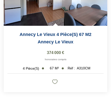
Annecy Le Vieux 4 Pièce(s) 67 M2
Annecy Le Vieux
374 000 €
honoraires compris
67
M²
Réf :
A310CM
4
Pièce(s)