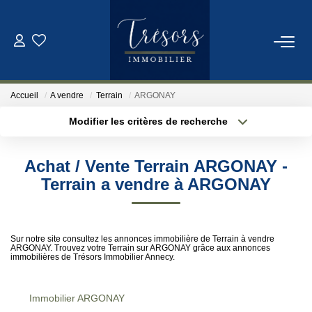
ACHETER
Accueil
A vendre
Terrain
ARGONAY
VENDRE
Modifier les critères de recherche
Localisation
Type de bien
Localisation
Sélectionnez...
NOTRE AGENCE
Achat / Vente Terrain ARGONAY -
Surface min
Budget max
Terrain a vendre à ARGONAY
Qui Sommes-Nous
Notre Équipe
Plus de critères
Créer une alerte
Sur notre site consultez les annonces immobilière de Terrain à vendre
ARGONAY. Trouvez votre Terrain sur ARGONAY grâce aux annonces
immobilières de Trésors Immobilier Annecy.
ESTIMATION
Immobilier ARGONAY
CONTACT