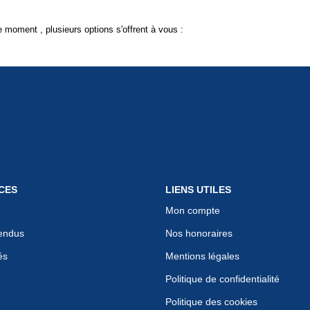
 moment , plusieurs options s'offrent à vous :
CES
LIENS UTILES
Mon compte
endus
Nos honoraires
és
Mentions légales
Politique de confidentialité
e
Politique des cookies