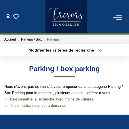
ACHETER
Accueil
Parking / Box
Parking
VENDRE
Modifier les critères de recherche
Localisation
Type de bien
Localisation
Sélectionnez...
NOTRE AGENCE
Parking / box parking
Surface min
Budget max
Qui Sommes-Nous
Nous n'avons pas de biens à vous proposer dans la catégorie Parking /
Notre Équipe
Plus de critères
Créer une alerte
Box Parking pour le moment , plusieurs options s'offrent à vous :
Re-soumettre la recherche avec moins de critères.
Transmettez-nous votre demande
ESTIMATION
CONTACT