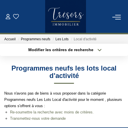
ACHETER
Accueil
Programmes neufs
Les Lots
Local d'activité
VENDRE
Modifier les critères de recherche
Localisation
Type de bien
Localisation
Sélectionnez...
NOTRE AGENCE
Programmes neufs les lots local
Surface min
Budget max
d'activité
Qui Sommes-Nous
Notre Équipe
Plus de critères
Créer une alerte
Nous n'avons pas de biens à vous proposer dans la catégorie
Programmes neufs Les Lots Local d'activité pour le moment , plusieurs
options s'offrent à vous :
ESTIMATION
Re-soumettre la recherche avec moins de critères.
Transmettez-nous votre demande
CONTACT