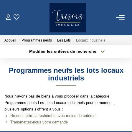
ACHETER
Accueil
Programmes neufs
Les Lots
Locaux industriels
VENDRE
Modifier les critères de recherche
Localisation
Type de bien
Surface min
Budget max
NOTRE AGENCE
Programmes neufs les lots locaux
industriels
Qui Sommes-Nous
Plus de critères
Créer une alerte
Notre Équipe
Nous n'avons pas de biens à vous proposer dans la catégorie
Programmes neufs Les Lots Locaux industriels pour le moment ,
ESTIMATION
plusieurs options s'offrent à vous :
Re-soumettre la recherche avec moins de critères.
Transmettez-nous votre demande
CONTACT