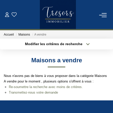
ACHETER
Accueil
Maisons
A vendre
VENDRE
Modifier les critères de recherche
Localisation
Type de bien
Localisation
Sélectionnez...
NOTRE AGENCE
Maisons a vendre
Surface min
Budget max
Qui Sommes-Nous
Nous n'avons pas de biens à vous proposer dans la catégorie Maisons
Notre Équipe
Plus de critères
Créer une alerte
A vendre pour le moment , plusieurs options s'offrent à vous :
Re-soumettre la recherche avec moins de critères.
Transmettez-nous votre demande
ESTIMATION
CONTACT