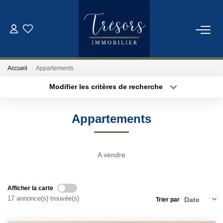
ACHETER
Accueil
Appartements
VENDRE
Modifier les critères de recherche
Localisation
Type de bien
Localisation
Sélectionnez...
NOTRE AGENCE
Appartements
Surface min
Budget max
Qui Sommes-Nous
Notre Équipe
Plus de critères
Créer une alerte
A vendre
ESTIMATION
Afficher la carte
17 annonce(s) trouvée(s)
Trier par
CONTACT