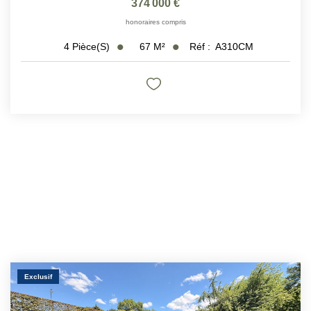
374 000 €
honoraires compris
67
M²
Réf :
A310CM
4
Pièce(s)
Exclusif