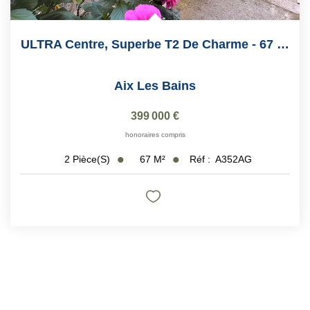
ULTRA Centre, Superbe T2 De Charme - 67 M2
Aix Les Bains
399 000 €
honoraires compris
67
M²
Réf :
A352AG
2
Pièce(s)