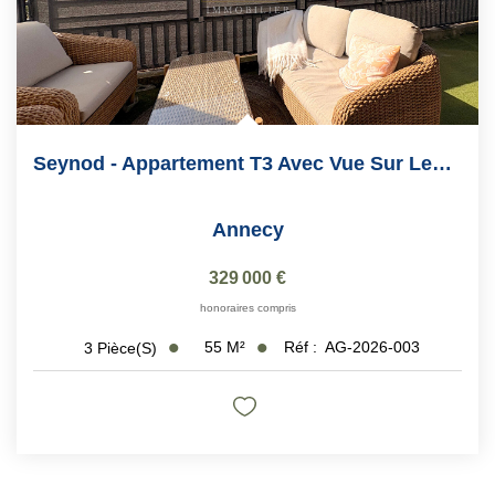
Seynod - Appartement T3 Avec Vue Sur Les Montagnes
Annecy
329 000 €
honoraires compris
55
M²
Réf :
AG-2026-003
3
Pièce(s)