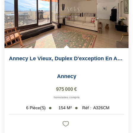
Annecy Le Vieux, Duplex D'exception En Attique De 154 M2
Annecy
975 000 €
honoraires compris
154
M²
Réf :
A326CM
6
Pièce(s)