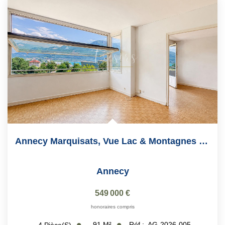
EN
Annecy Marquisats, Vue Lac & Montagnes , 91m2
Annecy
549 000 €
honoraires compris
91
M²
Réf :
AG-2026-005
4
Pièce(s)