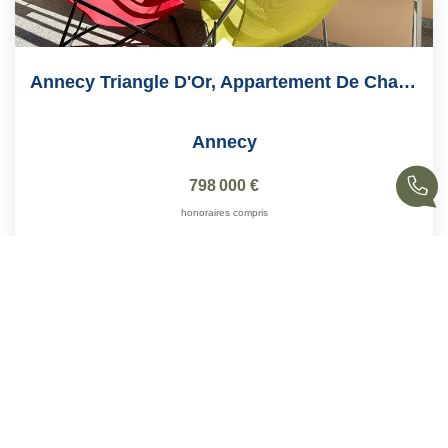
Annecy Triangle D'Or, Appartement De Charme De 104 M2
Annecy
798 000 €
honoraires compris
104
M²
Réf :
A346MA
4
Pièce(s)