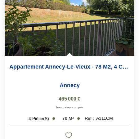
Appartement Annecy-Le-Vieux - 78 M2, 4 Chambres
Annecy
465 000 €
honoraires compris
78
M²
Réf :
A311CM
4
Pièce(s)