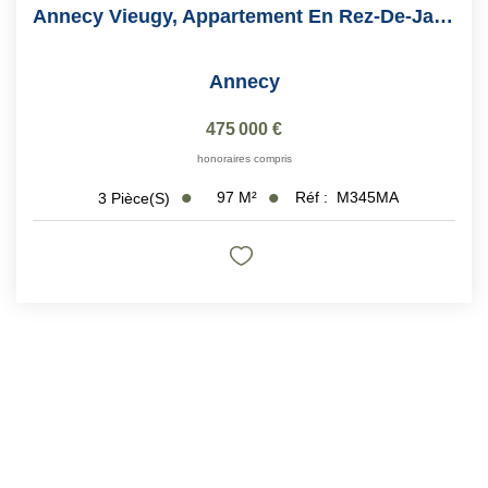
Annecy Vieugy, Appartement En Rez-De-Jardin De 97 M2
Annecy
475 000 €
honoraires compris
97
M²
Réf :
M345MA
3
Pièce(s)