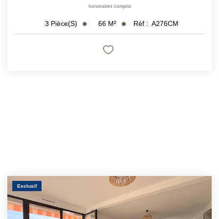
honoraires compris
66
M²
Réf :
A276CM
3
Pièce(s)
Exclusif