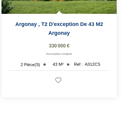
Argonay , T2 D'exception De 43 M2
Argonay
330 000 €
honoraires compris
43
M²
Réf :
A312CS
2
Pièce(s)