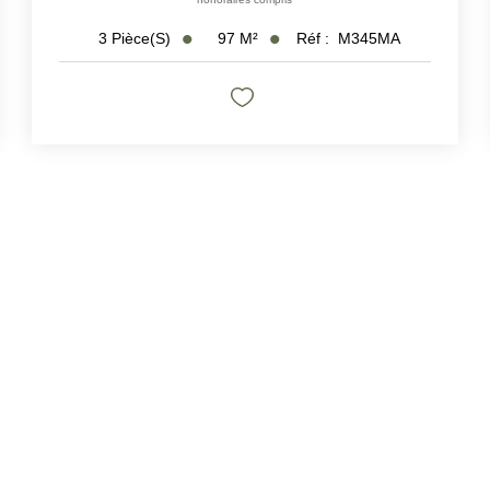
97
M²
Réf :
M345MA
3
Pièce(s)