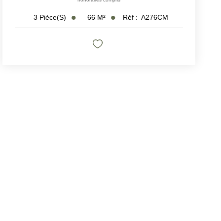
66
M²
Réf :
A276CM
3
Pièce(s)