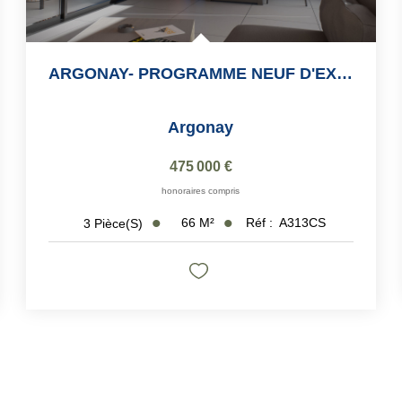
ARGONAY- PROGRAMME NEUF D'EXCEPTION -3 Pièces 66 M2
Argonay
475 000 €
honoraires compris
66
M²
Réf :
A313CS
3
Pièce(s)