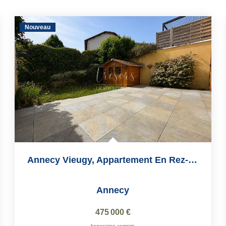
Nouveau
Annecy Vieugy, Appartement En Rez-De-Jardin De 97 M2
Annecy
475 000 €
honoraires compris