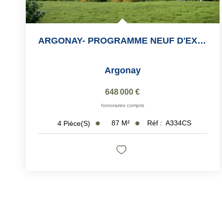
ARGONAY- PROGRAMME NEUF D'EXCEPTION 4 Pièce(s) 87.03 M2
Argonay
648 000 €
honoraires compris
87
M²
Réf :
A334CS
4
Pièce(s)