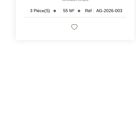
55
M²
Réf :
AG-2026-003
3
Pièce(s)