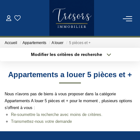
ACHETER
Accueil
Appartements
A louer
5 pièces et +
VENDRE
Modifier les critères de recherche
Localisation
Type de bien
Localisation
Sélectionnez...
NOTRE AGENCE
Appartements a louer 5 pièces et +
Surface min
Budget max
Qui Sommes-Nous
Nous n'avons pas de biens à vous proposer dans la catégorie
Notre Équipe
Plus de critères
Créer une alerte
Appartements A louer 5 pièces et + pour le moment , plusieurs options
s'offrent à vous :
Re-soumettre la recherche avec moins de critères.
ESTIMATION
Transmettez-nous votre demande
CONTACT