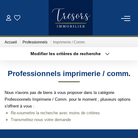
ACHETER
Accueil
Professionnels
Imprimerie / Comm.
VENDRE
Modifier les critères de recherche
Localisation
Type de bien
Localisation
Sélectionnez...
NOTRE AGENCE
Professionnels imprimerie / comm.
Surface min
Budget max
Qui Sommes-Nous
Nous n'avons pas de biens à vous proposer dans la catégorie
Notre Équipe
Plus de critères
Créer une alerte
Professionnels Imprimerie / Comm. pour le moment , plusieurs options
s'offrent à vous :
Re-soumettre la recherche avec moins de critères.
ESTIMATION
Transmettez-nous votre demande
CONTACT