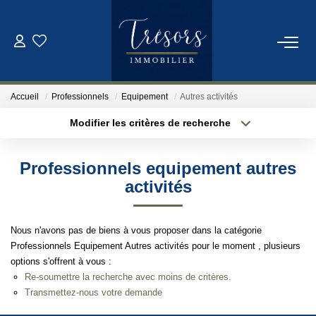
ACHETER
Accueil
Professionnels
Equipement
Autres activités
VENDRE
Modifier les critères de recherche
Localisation
Type de bien
Localisation
Sélectionnez...
NOTRE AGENCE
Professionnels equipement autres
Surface min
Budget max
activités
Qui Sommes-Nous
Notre Équipe
Plus de critères
Créer une alerte
Nous n'avons pas de biens à vous proposer dans la catégorie
Professionnels Equipement Autres activités pour le moment , plusieurs
options s'offrent à vous :
ESTIMATION
Re-soumettre la recherche avec moins de critères.
Transmettez-nous votre demande
CONTACT