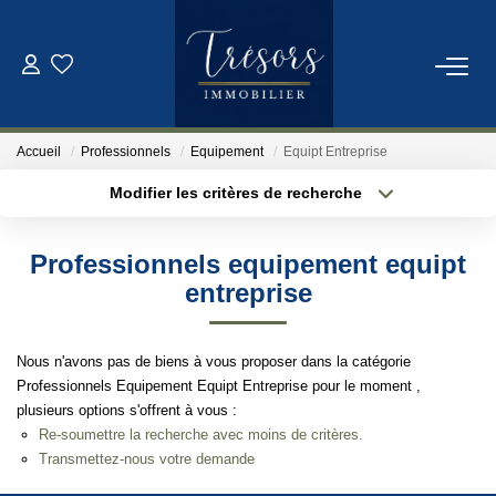
ACHETER
Accueil
Professionnels
Equipement
Equipt Entreprise
VENDRE
Modifier les critères de recherche
Localisation
Type de bien
Localisation
Sélectionnez...
NOTRE AGENCE
Professionnels equipement equipt
Surface min
Budget max
entreprise
Qui Sommes-Nous
Notre Équipe
Plus de critères
Créer une alerte
Nous n'avons pas de biens à vous proposer dans la catégorie
Professionnels Equipement Equipt Entreprise pour le moment ,
plusieurs options s'offrent à vous :
ESTIMATION
Re-soumettre la recherche avec moins de critères.
Transmettez-nous votre demande
CONTACT