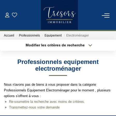
ACHETER
Accueil
Professionnels
Equipement
Electroménager
VENDRE
Modifier les critères de recherche
Localisation
Type de bien
Localisation
Sélectionnez...
NOTRE AGENCE
Professionnels equipement
Surface min
Budget max
electroménager
Qui Sommes-Nous
Notre Équipe
Plus de critères
Créer une alerte
Nous n'avons pas de biens à vous proposer dans la catégorie
Professionnels Equipement Electroménager pour le moment , plusieurs
options s'offrent à vous :
ESTIMATION
Re-soumettre la recherche avec moins de critères.
Transmettez-nous votre demande
CONTACT