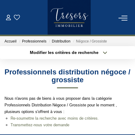
ACHETER
Accueil
Professionnels
Distribution
Négoce / Grossiste
VENDRE
Modifier les critères de recherche
Localisation
Type de bien
Localisation
Sélectionnez...
NOTRE AGENCE
Professionnels distribution négoce /
Surface min
Budget max
grossiste
Qui Sommes-Nous
Notre Équipe
Plus de critères
Créer une alerte
Nous n'avons pas de biens à vous proposer dans la catégorie
Professionnels Distribution Négoce / Grossiste pour le moment ,
plusieurs options s'offrent à vous :
ESTIMATION
Re-soumettre la recherche avec moins de critères.
Transmettez-nous votre demande
CONTACT