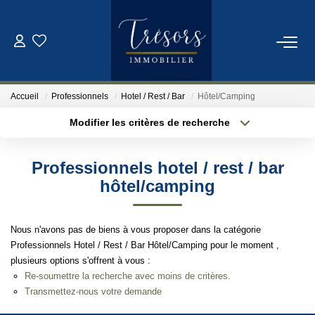
ACHETER
Accueil
Professionnels
Hotel / Rest / Bar
Hôtel/Camping
VENDRE
Modifier les critères de recherche
Localisation
Type de bien
Localisation
Sélectionnez...
NOTRE AGENCE
Professionnels hotel / rest / bar
Surface min
Budget max
hôtel/camping
Qui Sommes-Nous
Notre Équipe
Plus de critères
Créer une alerte
Nous n'avons pas de biens à vous proposer dans la catégorie
Professionnels Hotel / Rest / Bar Hôtel/Camping pour le moment ,
plusieurs options s'offrent à vous :
ESTIMATION
Re-soumettre la recherche avec moins de critères.
Transmettez-nous votre demande
CONTACT