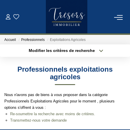
ACHETER
Accueil
Professionnels
Exploitations Agricoles
VENDRE
Modifier les critères de recherche
Localisation
Type de bien
Localisation
Sélectionnez...
NOTRE AGENCE
Professionnels exploitations
Surface min
Budget max
agricoles
Qui Sommes-Nous
Notre Équipe
Plus de critères
Créer une alerte
Nous n'avons pas de biens à vous proposer dans la catégorie
Professionnels Exploitations Agricoles pour le moment , plusieurs
options s'offrent à vous :
ESTIMATION
Re-soumettre la recherche avec moins de critères.
Transmettez-nous votre demande
CONTACT