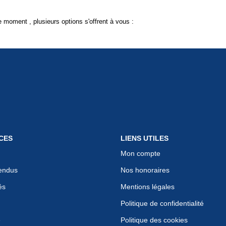
 moment , plusieurs options s'offrent à vous :
CES
LIENS UTILES
Mon compte
endus
Nos honoraires
és
Mentions légales
Politique de confidentialité
e
Politique des cookies