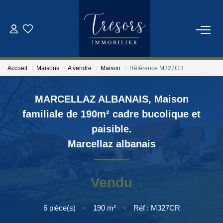
ACHETER
Accueil
Maisons
A vendre
Maison
Référence M327CR
VENDRE
MARCELLAZ ALBANAIS, Maison
NOTRE AGENCE
familiale de 190m² cadre bucolique et
paisible.
Qui Sommes-Nous
Marcellaz albanais
Notre Équipe
Vendu
ESTIMATION
6
pièce(s)
•
190
m²
•
Réf : M327CR
CONTACT