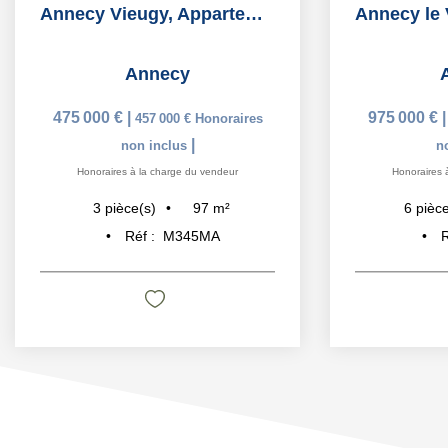
Annecy Vieugy, Appartement en Rez-de-Jardin de 97 m2
Annecy
475 000 €
|
975 000 €
457 000 €
Honoraires
|
non inclus
n
Honoraires à la charge du vendeur
Honoraires 
97
m²
3
pièce(s)
6
pièce
Réf :
M345MA
R