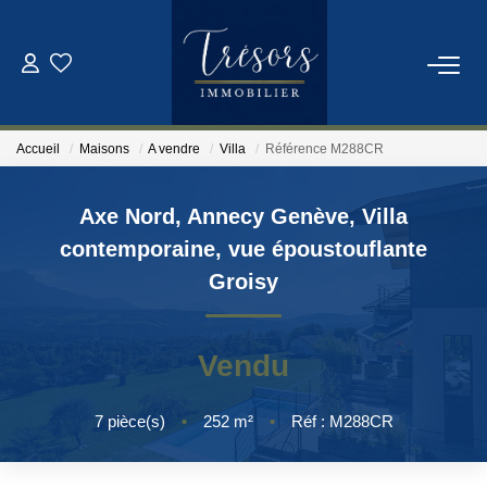
ACHETER
Accueil
Maisons
A vendre
Villa
Référence M288CR
VENDRE
Axe Nord, Annecy Genève, Villa
NOTRE AGENCE
contemporaine, vue époustouflante
Groisy
Qui Sommes-Nous
Notre Équipe
Vendu
ESTIMATION
7
pièce(s)
•
252
m²
•
Réf : M288CR
CONTACT