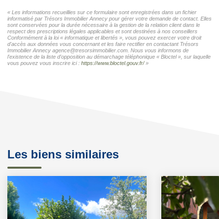
« Les informations recueillies sur ce formulaire sont enregistrées dans un fichier
informatisé par Trésors Immobilier Annecy pour gérer votre demande de contact. Elles
sont conservées pour la durée nécessaire à la gestion de la relation client dans le
respect des prescriptions légales applicables et sont destinées à nos conseillers
Conformément à la loi « informatique et libertés », vous pouvez exercer votre droit
d'accès aux données vous concernant et les faire rectifier en contactant Trésors
Immobilier Annecy agence@tresorsimmobilier.com. Nous vous informons de
l'existence de la liste d'opposition au démarchage téléphonique « Bloctel », sur laquelle
vous pouvez vous inscrire ici :
https://www.bloctel.gouv.fr/
»
Les biens similaires