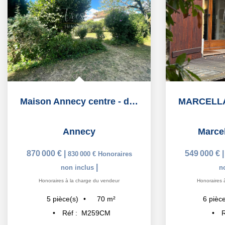
Maison Annecy centre - droit à bâtir de 490m2
Annecy
Marcel
870 000 €
|
549 000 €
830 000 €
Honoraires
|
non inclus
n
Honoraires à la charge du vendeur
Honoraires 
70
m²
5
pièce(s)
6
pièce
Réf :
M259CM
R