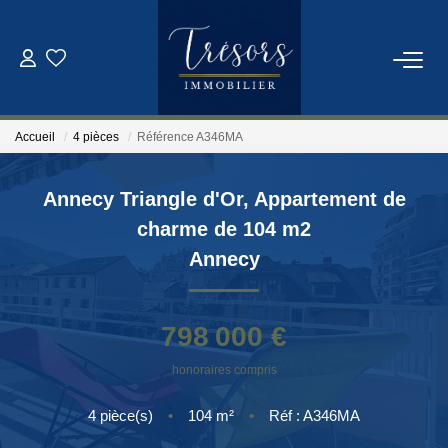
ACHETER
Accueil
4 pièces
Référence A346MA
VENDRE
Annecy Triangle d'Or, Appartement de
NOTRE AGENCE
charme de 104 m2
Annecy
Qui Sommes-Nous
Notre Équipe
798 000 €
honoraires compris
ESTIMATION
4
pièce(s)
•
104
m²
•
Réf : A346MA
CONTACT