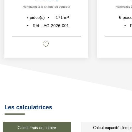
Honoraires à la charge du vendeur
Honoraires 
171
m²
7
pièce(s)
6
pièce
Réf :
AG-2026-001
R
Les calculatrices
Calcul Frais de notaire
Calcul capacité d'empr