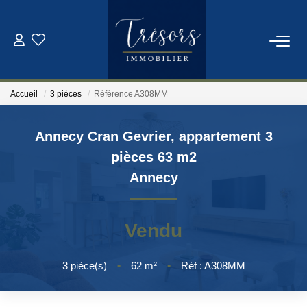
ACHETER
Accueil
3 pièces
Référence A308MM
VENDRE
Annecy Cran Gevrier, appartement 3
NOTRE AGENCE
pièces 63 m2
Annecy
Qui Sommes-Nous
Notre Équipe
Vendu
ESTIMATION
3
pièce(s)
•
62
m²
•
Réf : A308MM
CONTACT