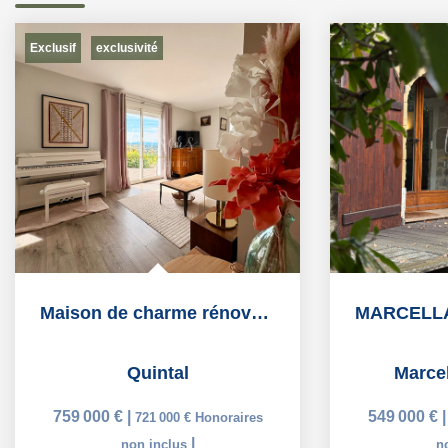
Exclusif
exclusivité
Maison de charme rénovée avec piscine et panorama...
Quintal
Marcel
759 000 €
|
549 000 €
721 000 €
Honoraires
|
non inclus
n