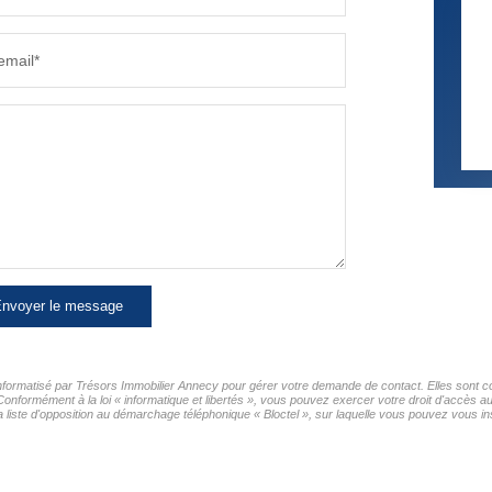
email*
nvoyer le message
 informatisé par Trésors Immobilier Annecy pour gérer votre demande de contact. Elles sont co
Conformément à la loi « informatique et libertés », vous pouvez exercer votre droit d'accès a
ste d'opposition au démarchage téléphonique « Bloctel », sur laquelle vous pouvez vous insc