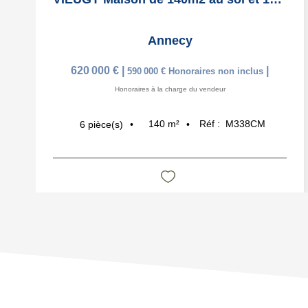
Annecy
620 000 €
|
|
590 000 €
Honoraires non inclus
Honoraires à la charge du vendeur
140
m²
Réf :
M338CM
6
pièce(s)