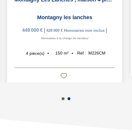
Montagny les lanches
449 000 €
|
|
428 000 €
Honoraires non inclus
Honoraires à la charge du vendeur
150
m²
Réf :
M226CM
4
pièce(s)