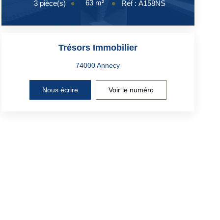
63
m²
3
pièce(s)
Réf :
A158NS
Trésors Immobilier
Nous écrire
Voir le numéro