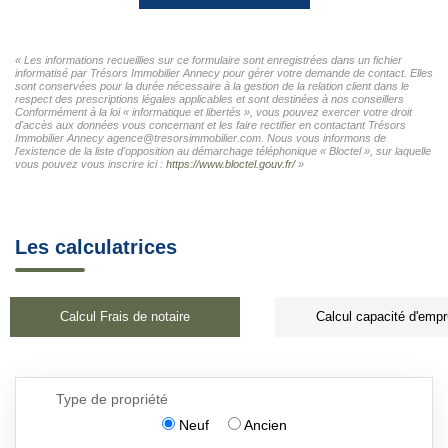
« Les informations recueillies sur ce formulaire sont enregistrées dans un fichier
informatisé par Trésors Immobilier Annecy pour gérer votre demande de contact. Elles
sont conservées pour la durée nécessaire à la gestion de la relation client dans le
respect des prescriptions légales applicables et sont destinées à nos conseillers
Conformément à la loi « informatique et libertés », vous pouvez exercer votre droit
d'accès aux données vous concernant et les faire rectifier en contactant Trésors
Immobilier Annecy agence@tresorsimmobilier.com. Nous vous informons de
l'existence de la liste d'opposition au démarchage téléphonique « Bloctel », sur laquelle
vous pouvez vous inscrire ici :
https://www.bloctel.gouv.fr/
»
Les calculatrices
Calcul Frais de notaire
Calcul capacité d'empr