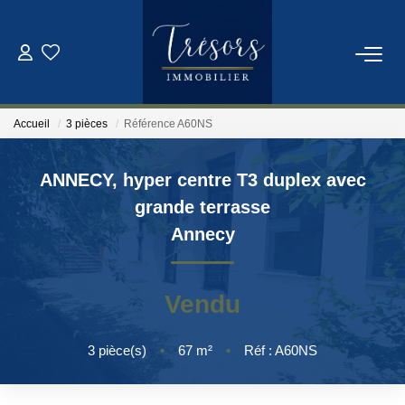
ACHETER
Accueil
3 pièces
Référence A60NS
VENDRE
ANNECY, hyper centre T3 duplex avec
NOTRE AGENCE
grande terrasse
Annecy
Qui Sommes-Nous
Notre Équipe
Vendu
ESTIMATION
3
pièce(s)
•
67
m²
•
Réf : A60NS
CONTACT