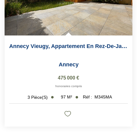
Annecy Vieugy, Appartement En Rez-De-Jardin De 97 M2
Annecy
475 000 €
honoraires compris
97
M²
Réf :
M345MA
3
Pièce(s)