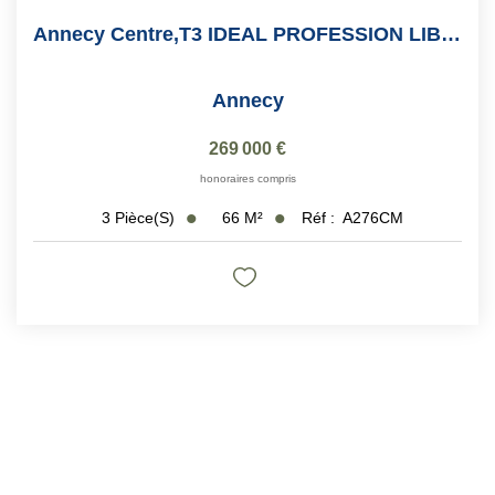
Annecy Centre,T3 IDEAL PROFESSION LIBERALE !! 66m2
Annecy
269 000 €
honoraires compris
66
M²
Réf :
A276CM
3
Pièce(s)