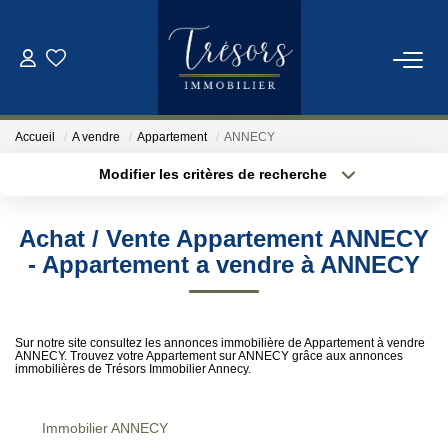
ACHETER
Accueil
A vendre
Appartement
ANNECY
VENDRE
Modifier les critères de recherche
Localisation
Type de bien
Localisation
Sélectionnez...
NOTRE AGENCE
Achat / Vente Appartement ANNECY
Surface min
Budget max
- Appartement a vendre à ANNECY
Qui Sommes-Nous
Notre Équipe
Plus de critères
Créer une alerte
Sur notre site consultez les annonces immobilière de Appartement à vendre
ANNECY. Trouvez votre Appartement sur ANNECY grâce aux annonces
immobilières de Trésors Immobilier Annecy.
ESTIMATION
Immobilier ANNECY
CONTACT