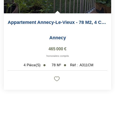
Appartement Annecy-Le-Vieux - 78 M2, 4 Chambres
Annecy
465 000 €
honoraires compris
78
M²
Réf :
A311CM
4
Pièce(s)