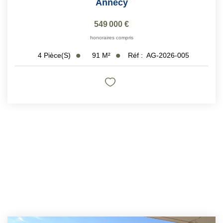
Annecy
549 000 €
honoraires compris
91
M²
Réf :
AG-2026-005
4
Pièce(s)