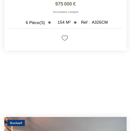
975 000 €
honoraires compris
154
M²
Réf :
A326CM
6
Pièce(s)
Exclusif