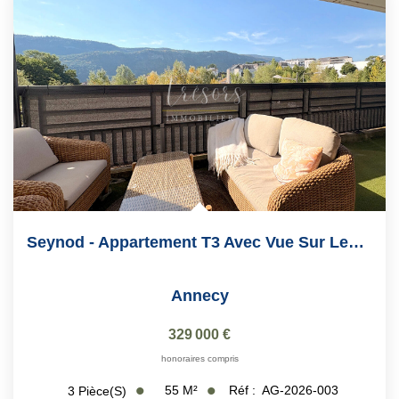
Seynod - Appartement T3 Avec Vue Sur Les Montagnes
Annecy
329 000 €
honoraires compris
55
M²
Réf :
AG-2026-003
3
Pièce(s)