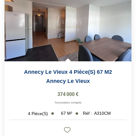
Annecy Le Vieux 4 Pièce(s) 67 M2
Annecy Le Vieux
374 000 €
honoraires compris
67
M²
Réf :
A310CM
4
Pièce(s)