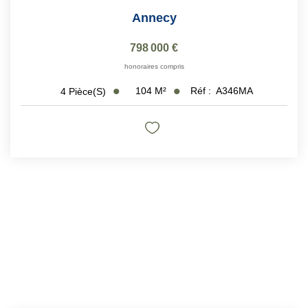
Annecy
798 000 €
honoraires compris
104
M²
Réf :
A346MA
4
Pièce(s)