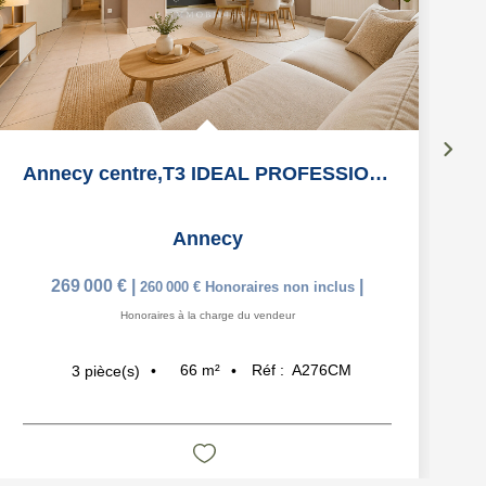
Annecy centre,T3 IDEAL PROFESSION LIBERALE !! 66m2
Annecy
269 000 €
|
|
260 000 €
Honoraires non inclus
Honoraires à la charge du vendeur
66
m²
Réf :
A276CM
3
pièce(s)