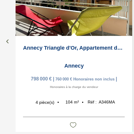
Annecy Triangle d'Or, Appartement de charme de 104 m2
Annecy
798 000 €
|
|
760 000 €
Honoraires non inclus
Honoraires à la charge du vendeur
104
m²
Réf :
A346MA
4
pièce(s)