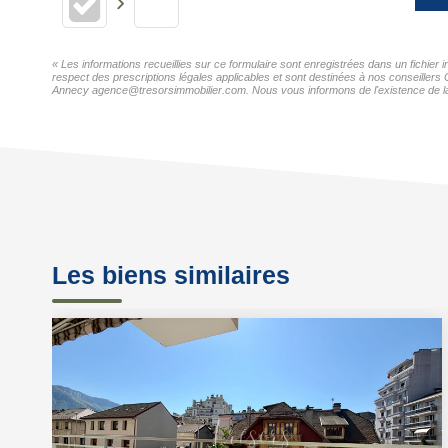
« Les informations recueillies sur ce formulaire sont enregistrées dans un fichier
respect des prescriptions légales applicables et sont destinées à nos conseillers 
Annecy agence@tresorsimmobilier.com. Nous vous informons de l'existence de la li
Les biens similaires