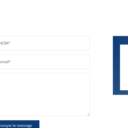
NOM*
email*
nvoyer le message