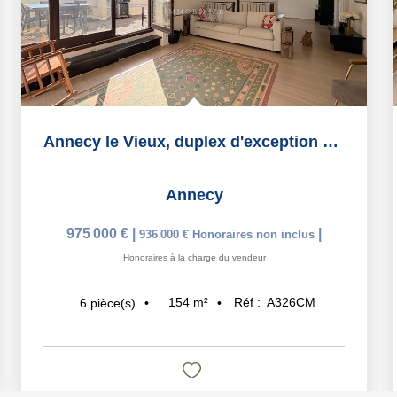
Annecy le Vieux, duplex d'exception en attique de 154 m2
Annecy
975 000 €
|
|
936 000 €
Honoraires non inclus
Honoraires à la charge du vendeur
154
m²
Réf :
A326CM
6
pièce(s)