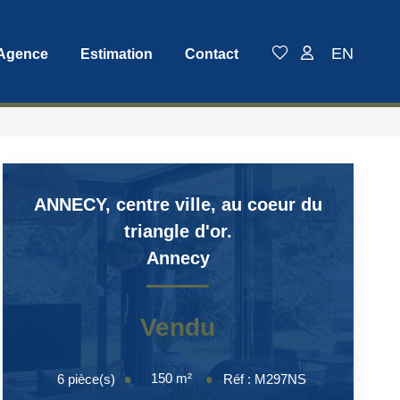
EN
 Agence
Estimation
Contact
ANNECY, centre ville, au coeur du
triangle d'or.
Annecy
Vendu
150
m²
6
pièce(s)
Réf :
M297NS