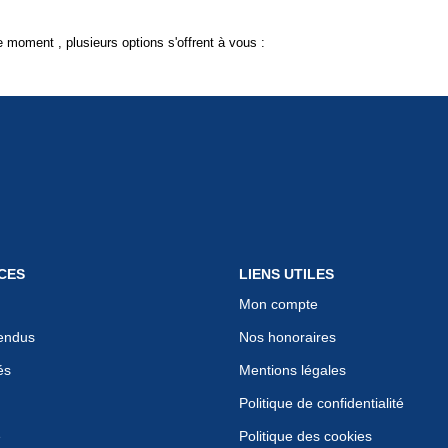
 moment , plusieurs options s'offrent à vous :
CES
LIENS UTILES
Mon compte
endus
Nos honoraires
és
Mentions légales
Politique de confidentialité
e
Politique des cookies