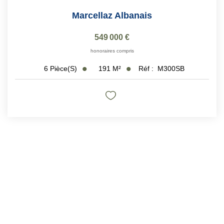
Marcellaz Albanais
549 000 €
honoraires compris
191
M²
Réf :
M300SB
6
Pièce(s)