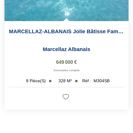
MARCELLAZ-ALBANAIS Jolie Bâtisse Familiale Avec Appartement...
Marcellaz Albanais
649 000 €
honoraires compris
328
M²
Réf :
M304SB
8
Pièce(s)