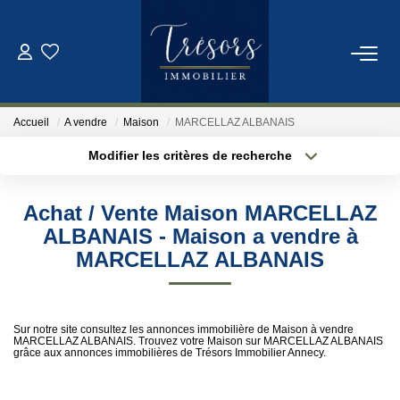
ACHETER
Accueil
A vendre
Maison
MARCELLAZ ALBANAIS
VENDRE
Modifier les critères de recherche
Localisation
Type de bien
Localisation
Sélectionnez...
NOTRE AGENCE
Achat / Vente Maison MARCELLAZ
Surface min
Budget max
ALBANAIS - Maison a vendre à
Qui Sommes-Nous
MARCELLAZ ALBANAIS
Notre Équipe
Plus de critères
Créer une alerte
Sur notre site consultez les annonces immobilière de Maison à vendre
ESTIMATION
MARCELLAZ ALBANAIS. Trouvez votre Maison sur MARCELLAZ ALBANAIS
grâce aux annonces immobilières de Trésors Immobilier Annecy.
CONTACT