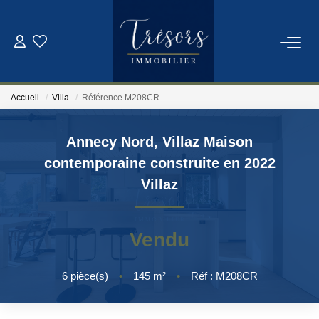
ACHETER
Accueil
Villa
Référence M208CR
VENDRE
Annecy Nord, Villaz Maison
NOTRE AGENCE
contemporaine construite en 2022
Villaz
Qui Sommes-Nous
Notre Équipe
Vendu
ESTIMATION
6
pièce(s)
•
145
m²
•
Réf : M208CR
CONTACT