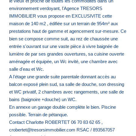
le vieux et proche de toutes les commodités dans un
environnement verdoyant, l'Agence TRESORS
IMMOBILIER vous propose en EXCLUSIVITE cette
maison de 140 m2 , édifiée sur un terrain de 954m² aux
prestations haut de gamme et agencement sur-mesure. Ce
bien se compose comme suit, au rez de chaussée une
entrée s'ouvrant sur une vaste pièce à vivre baignée de
lumière de par ses grandes ouvertures, sa cuisine ouverte
aménagée et équipée, un Wc invité, une chambre avec
salle d'eau et Wc.
A l'étage une grande suite parentale donnant accès au
balcon exposé plein sud, sa salle de douche, son dressing
et WC privatif, 2 chambres avec rangements, une salle de
bains (baignoire +douche) un WC.
En annexe un garage double complète le bien. Piscine
possible. Terrain de pétanque.
Contact Charlotte ROBERTET 06 70 83 62 65 ,
crobertet@tresorsimmobilier.com RSAC / 893567057