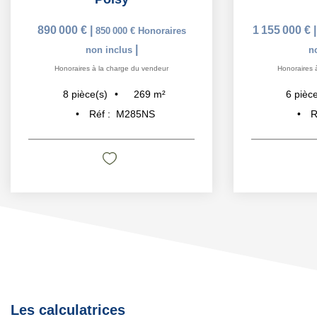
890 000 €
|
1 155 000 €
850 000 €
Honoraires
|
non inclus
n
Honoraires à la charge du vendeur
Honoraires 
269
m²
8
pièce(s)
6
pièce
Réf :
M285NS
R
Les calculatrices