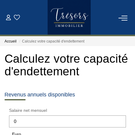
ACHETER
Accueil
Calculez votre capacité d'endettement
VENDRE
Calculez votre capacité
NOTRE AGENCE
d'endettement
Qui Sommes-Nous
Notre Équipe
Revenus annuels disponibles
Salaire net mensuel
ESTIMATION
CONTACT
Euro